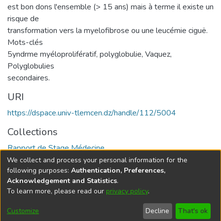
est bon dons l'ensemble (> 15 ans) mais à terme il existe un
risque de
transformation vers la myelofibrose ou une leucémie ciguë.
Mots-clés
5yndrme myéloprolifératif, polyglobulie, Vaquez,
Polyglobulies
secondaires.
URI
https://dspace.univ-tlemcen.dz/handle/112/5004
Collections
Rapport de Stage Médecine
We collect and process your personal information for the
Full item page
following purposes:
Authentication, Preferences,
Acknowledgement and Statistics
.
To learn more, please read our
privacy policy
.
DSpace software
copyright © 2002-2026
LYRASIS
Cookie
Privacy
End User
Send
Customize
Decline
That's ok
settings
policy
Agreement
Feedback