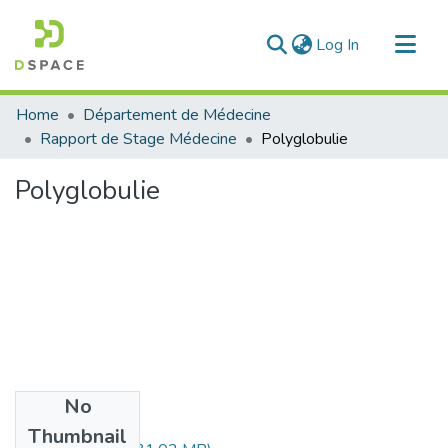
(current)
Log In
Communities & Collections
Home
Département de Médecine
All of DSpace
Rapport de Stage Médecine
Polyglobulie
Statistics
Polyglobulie
No
Files
Thumbnail