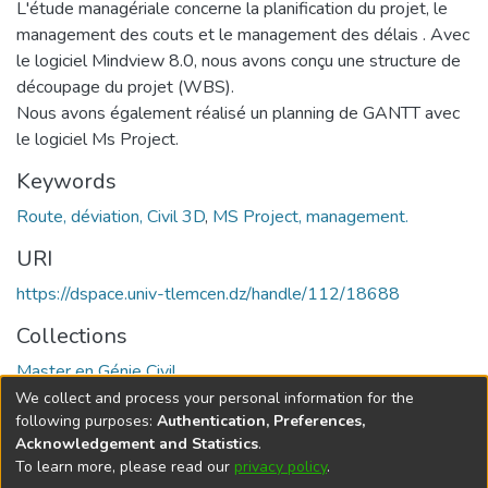
L'étude managériale concerne la planification du projet, le
management des couts et le management des délais . Avec
le logiciel Mindview 8.0, nous avons conçu une structure de
découpage du projet (WBS).
Nous avons également réalisé un planning de GANTT avec
le logiciel Ms Project.
Keywords
Route, déviation, Civil 3D
,
MS Project, management.
URI
https://dspace.univ-tlemcen.dz/handle/112/18688
Collections
Master en Génie Civil
We collect and process your personal information for the
Full item page
following purposes:
Authentication, Preferences,
Acknowledgement and Statistics
.
To learn more, please read our
privacy policy
.
DSpace software
copyright © 2002-2026
LYRASIS