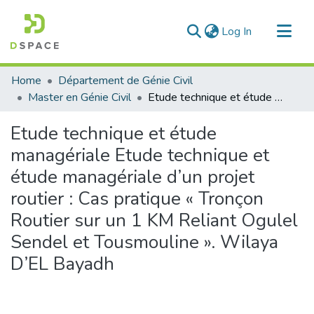
(current)
Log In
Communities & Collections
Home
Département de Génie Civil
All of DSpace
Master en Génie Civil
Etude technique et étude managériale Etude technique et étude managériale d’un projet routier : Cas pratique « Tronçon Routier sur un 1 KM Reliant Ogulel Sendel et Tousmouline ». Wilaya D’EL Bayadh
Statistics
Etude technique et étude
managériale Etude technique et
étude managériale d’un projet
routier : Cas pratique « Tronçon
Routier sur un 1 KM Reliant Ogulel
Sendel et Tousmouline ». Wilaya
D’EL Bayadh