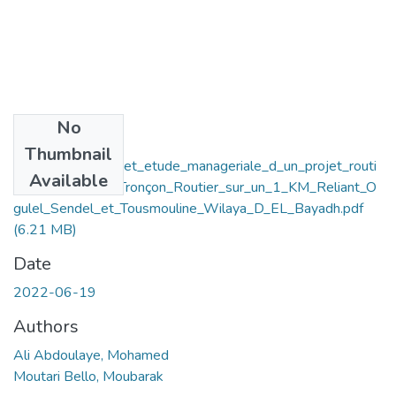
No
Files
Thumbnail
Etude_technique_et_etude_manageriale_d_un_projet_routi
Available
er_Cas_pratique_Tronçon_Routier_sur_un_1_KM_Reliant_O
gulel_Sendel_et_Tousmouline_Wilaya_D_EL_Bayadh.pdf
(6.21 MB)
Date
2022-06-19
Authors
Ali Abdoulaye, Mohamed
Moutari Bello, Moubarak