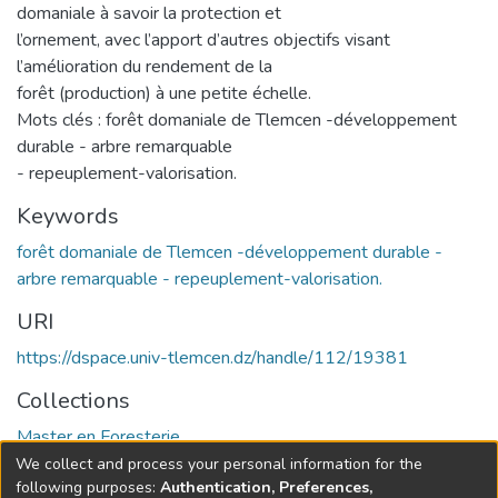
domaniale à savoir la protection et
l’ornement, avec l’apport d’autres objectifs visant
l’amélioration du rendement de la
forêt (production) à une petite échelle.
Mots clés : forêt domaniale de Tlemcen -développement
durable - arbre remarquable
- repeuplement-valorisation.
Keywords
forêt domaniale de Tlemcen -développement durable -
arbre remarquable - repeuplement-valorisation.
URI
https://dspace.univ-tlemcen.dz/handle/112/19381
Collections
Master en Foresterie
We collect and process your personal information for the
Full item page
following purposes:
Authentication, Preferences,