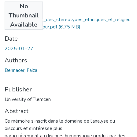
No
Files
Thumbnail
La_deconstruction_des_stereotypes_ethniques_et_religieu
Available
x_à_travers_l'humour.pdf
(6.75 MB)
Date
2025-01-27
Authors
Bennacer, Faiza
Publisher
University of Tlemcen
Abstract
Ce mémoire s'inscrit dans le domaine de l'analyse du
discours et s'intéresse plus
particulièrement au discours humoristique produit par des