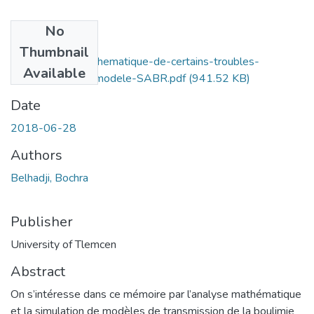
No
Files
Thumbnail
Modelisation-mathematique-de-certains-troubles-
Available
alimentaires -Le-modele-SABR.pdf
(941.52 KB)
Date
2018-06-28
Authors
Belhadji, Bochra
Publisher
University of Tlemcen
Abstract
On s’intéresse dans ce mémoire par l’analyse mathématique
et la simulation de modèles de transmission de la boulimie