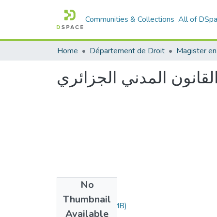
Communities & Collections
All of DSp
Home
Département de Droit
Magister en
قانون المدني الجزائري
No
Files
Thumbnail
Mabid.pdf
(1.24 MB)
Available