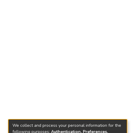
We collect and process your personal information for the
following purposes:
Authentication, Preferences,