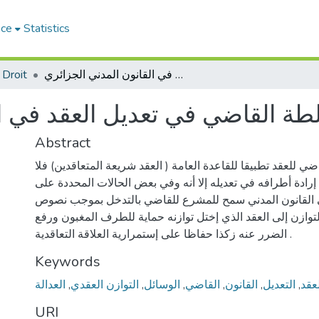
ace
Statistics
 Droit
سلطة القاضي في تعديل العقد في القانون المدني الجزائري
ة القاضي في تعديل العقد في ال
Abstract
ضي للعقد تطبيقا للقاعدة العامة ( العقد شريعة المتعاقدين) فلا
رادة أطرافه في تعديله إلا أنه وفي بعض الحالات المحددة على
القانون المدني سمح للمشرع للقاضي بالتدخل بموجب نصوص
توازن إلى العقد الذي إختل توازنه حماية للطرف المغبون ورفع
الضرر عنه زكذا حفاظا على إستمرارية العلاقة التعاقدية .
Keywords
العدالة
,
التوازن العقدي
,
الوسائل
,
القاضي
,
القانون
,
التعديل
,
عقد
URI