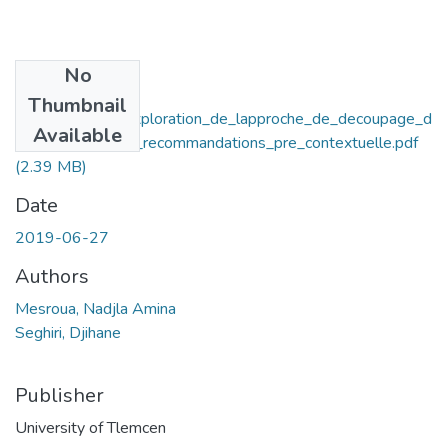
No
Files
Thumbnail
Application_et_exploration_de_lapproche_de_decoupage_d
Available
es_systemes_de_recommandations_pre_contextuelle.pdf
(2.39 MB)
Date
2019-06-27
Authors
Mesroua, Nadjla Amina
Seghiri, Djihane
Publisher
University of Tlemcen