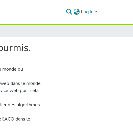
Log In
ourmis.
le monde du
e web dans le monde.
rvice web pour cela
lier des algorthmes
e l'ACO dans le