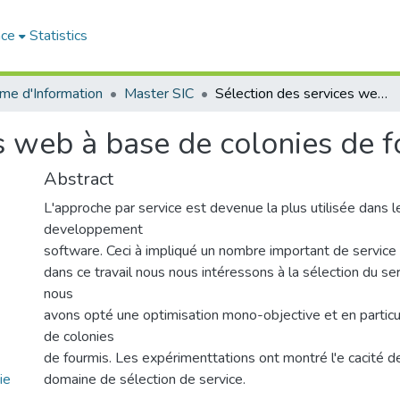
ace
Statistics
me d'Information
Master SIC
Sélection des services web à base de colonies de fourmis.
s web à base de colonies de f
Abstract
L'approche par service est devenue la plus utilisée dans 
developpement
software. Ceci à impliqué un nombre important de servic
dans ce travail nous nous intéressons à la sélection du se
nous
avons opté une optimisation mono-objective et en particu
de colonies
de fourmis. Les expérimenttations ont montré l'e cacité d
ie
domaine de sélection de service.