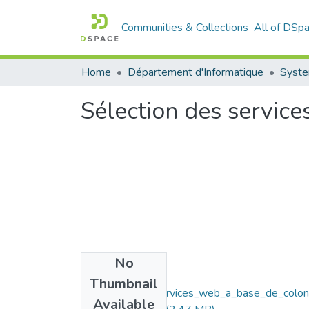
Communities & Collections
All of DSp
Home
Département d'Informatique
Syste
Sélection des service
No
Files
Thumbnail
Selection_des_services_web_a_base_de_colon
Available