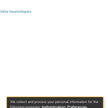
 méta-heurestiques.
We collect and process your personal information for the
following purposes:
Authentication, Preferences,