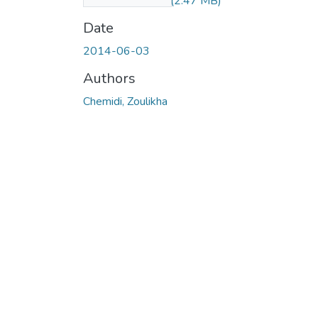
s_de_fourmis.pdf
(2.47 MB)
Date
2014-06-03
Authors
Chemidi, Zoulikha