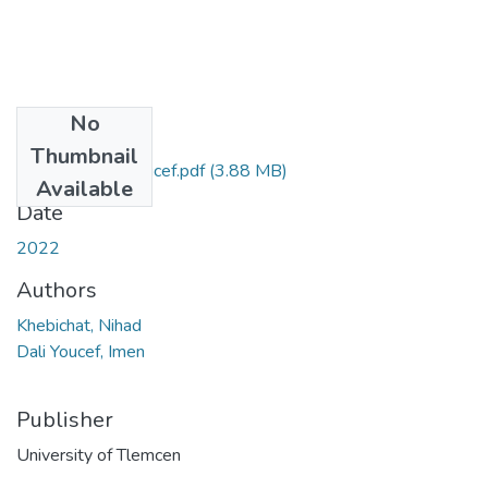
No
Files
Thumbnail
khebichat-dali youcef.pdf
(3.88 MB)
Available
Date
2022
Authors
Khebichat, Nihad
Dali Youcef, Imen
Publisher
University of Tlemcen