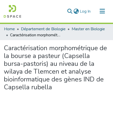
(current)
Log In
Communities & Collections
Home
Département de Biologie
Master en Biologie
All of DSpace
Caractérisation morphométrique de la bourse a pasteur (Capsella bursa-pastoris) au niveau de la wilaya de Tlemcen et analyse bioinformatique des gènes IND de Capsella rubella
Statistics
Caractérisation morphométrique de
la bourse a pasteur (Capsella
bursa-pastoris) au niveau de la
wilaya de Tlemcen et analyse
bioinformatique des gènes IND de
Capsella rubella