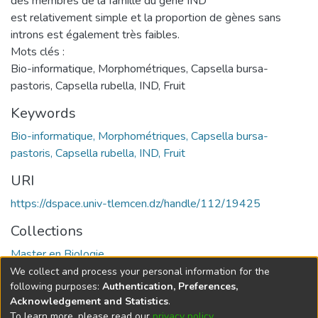
des membres de la famille du gène IND
est relativement simple et la proportion de gènes sans
introns est également très faibles.
Mots clés :
Bio-informatique, Morphométriques, Capsella bursa-
pastoris, Capsella rubella, IND, Fruit
Keywords
Bio-informatique, Morphométriques, Capsella bursa-
pastoris, Capsella rubella, IND, Fruit
URI
https://dspace.univ-tlemcen.dz/handle/112/19425
Collections
Master en Biologie
We collect and process your personal information for the
Full item page
following purposes:
Authentication, Preferences,
Acknowledgement and Statistics
.
To learn more, please read our
privacy policy
.