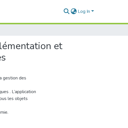
Log In
lémentation et
es
a gestion des
ues . L’application
ous les objets
omie.