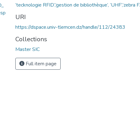
’tecknologie RFID’,’gestion de bibliothèque’, ’UHF’,’zebra
D_
nsp
URI
https://dspace.univ-tlemcen.dz/handle/112/24383
Collections
Master SIC
Full item page