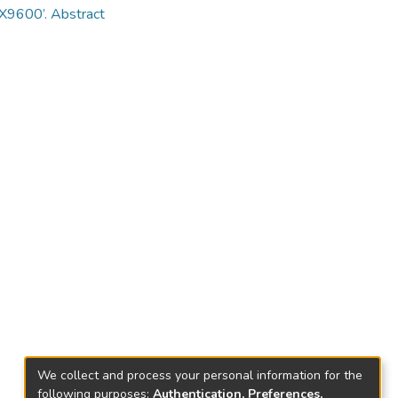
 FX9600’. Abstract
We collect and process your personal information for the
following purposes:
Authentication, Preferences,