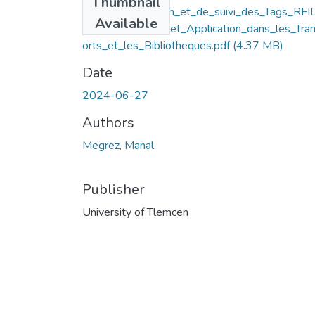
Thumbnail
steme_de_gestion_et_de_suivi_des_Tags_RFI
Available
_Implementation_et_Application_dans_les_Tra
orts_et_les_Bibliotheques.pdf
(4.37 MB)
Date
2024-06-27
Authors
Megrez, Manal
Publisher
University of Tlemcen