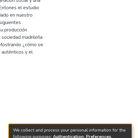
nación social y una
 Entones el estudio
dado en nuestro
siguientes
su producción
la sociedad madrileña
? Mostrando ¿cómo se
 auténticos y el
We collect and process your personal information for the
following purposes:
Authentication, Preferences,