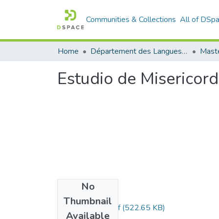
Communities & Collections
All of DSp
Home
Département des Langues étrangères
Maste
Estudio de Misericord
No
Files
Thumbnail
hamada-roqiya.pdf
(522.65 KB)
Available