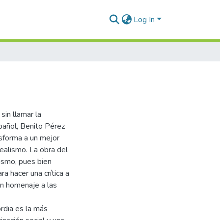
Log In
sin llamar la
pañol, Benito Pérez
nsforma a un mejor
realismo. La obra del
ismo, pues bien
a hacer una crítica a
un homenaje a las
rdia es la más