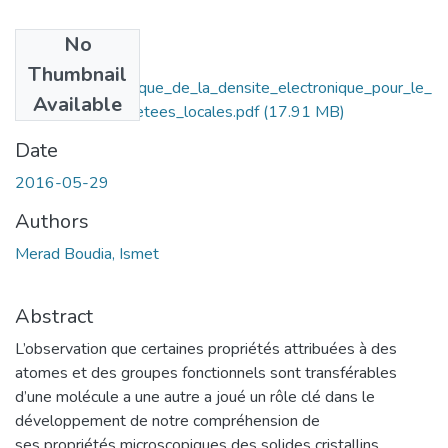
No
Files
Thumbnail
Analyse_topologique_de_la_densite_electronique_pour_le_
Available
calcul_des_proprietees_locales.pdf
(17.91 MB)
Date
2016-05-29
Authors
Merad Boudia, Ismet
Abstract
L’observation que certaines propriétés attribuées à des
atomes et des groupes fonctionnels sont transférables
d’une molécule a une autre a joué un rôle clé dans le
développement de notre compréhension de
ses propriétés microscopiques des solides cristallins.