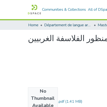
Communities & Collections
All of DSp
Home
Département de langue arabe
Maste
 منظور الفلاسفة الغربيين
No
Files
Thumbnail
Aide Talete-Ikram.pdf
(1.41 MB)
Available