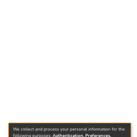
We collect and process your personal information for the
following purposes:
Authentication, Preferences,