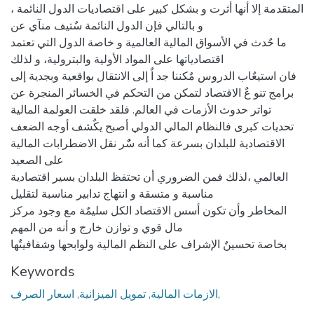
المتقدمة إلا أنها أثرت و بشكل كبير على اقتصاديات الدول النائمة ،
و بالتالي فإن الدول النائمة سٌتيف منآي عن
ما حٌدث في الأسواق المالية العالمية و خاصة الدول التي تعتمد
اقتصادياتها على المواد الأولية والبترولية، و لذلك
فان استيعٌاب الدروس مٌكننا جد اٌ إلى الانتقال بواقعية وبجدية إلى
برامج تنو عٌ الاقتصاد لتمكن من التحكم في الخسائر المنجرة عن
تواتر حدوث الأزمات في العالم. فلقد خلقت العولمة المالية
تحديات كبرى فالنظام المالي الدولي أصبح يكٌشف أوجه الضعف
الاقتصادية للبلدان بسرعة كما أنه سٌٌر نقل الاضطرابات المالية
على الصعيد
العالمي ،لذلك فمن الضروري أن تحتفظ البلدان بسير اقتصادية
مناسبة و متسقة و انتهاج تدابير مناسبة لتقليل
المخاطر وأن تكون أسس الاقتصاد الكل سليمٌة مع وجود مركز
مال قوي و توازن خارج و أنه من المهم
بخاصة تحسينٌ الإشراف على النظم المالية ولوابحها وشفافيتٌها
Keywords
الازمات المالية, تمويل الميزانية, اسعار الصرف,