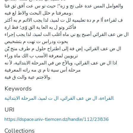
والعوامل المس عدة على تج و زه"؛ حيث تو س عت أفق ثق فتا
ومعرفتا م خلل البحث والاط لع فيه،
ف لقراءة أا م م دة تعليمية لل ت لميذ، لذا يجب الااتم م به أكثر
فأكثر وتو ل يه العا ية الق وّى؛ فظ ارة
ال ض عف القرائي أصبح يع ني ماه أغلب الت لميذ، لذا يجب إجراء
بحوث ودراس ت تهت م بتشخيص
ال ض عف القرائي، إض فة إلى اطتراح حلول م طرف متخ يّّن
تربويين لمعرفة الأسب ب الك ماة وراء
اذا ال ض عف القرائي، وبالأخ ص في المرحلة الابتدائية، لأ نه
مرحلة أس سية تا م ي مه راته المعرفية
والاجتم عية والث ق فية.
Keywords
القراءة، ال ض عف القرائي، ال ت لميذ، المرحلة الابتدائية.
URI
https://dspace.univ-tlemcen.dz/handle/112/23836
Collections