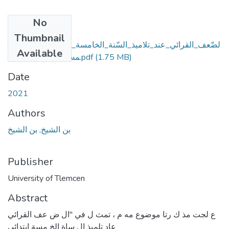
No
Files
Thumbnail
لضّعف_القرائي_عند_تلاميذ_السّنة_الخامسة_ابتدائي_والعوامل_ال
Available
(1.75 MB)
مساعدة_على_تجاوزه.pdf
Date
2021
Authors
بن الشيخ, بن الشيخ
Publisher
University of Tlemcen
Abstract
ع لجت مذ ك رتا موضوع مه م ، تمث ل في "ال ض عف القرائي
عاد تلميذ ال ساة الخ مسة ابتدائي