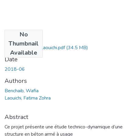
No
Files
Thumbnail
Ms.Gc.Benchaib+Laouichi.pdf
(34.5 MB)
Available
Date
2018-06
Authors
Benchaib, Wafia
Laouichi, Fatima Zohra
Abstract
Ce projet présente une étude technico-dynamique d’une
structure en béton armé à usage