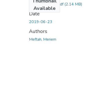
Thumbnail
Ms.GBM.Meftah.pdf
(2.14 MB)
Available
Date
2019-06-23
Authors
Meftah, Meriem