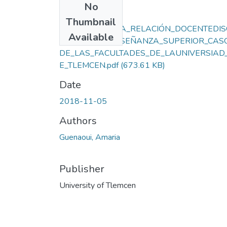
No
Files
Thumbnail
ANÁLISIS_DE_LA_RELACIÓN_DOCENTEDIS
Available
NTE_EN_LA_ENSEÑANZA_SUPERIOR_CAS
DE_LAS_FACULTADES_DE_LAUNIVERSIAD
E_TLEMCEN.pdf
(673.61 KB)
Date
2018-11-05
Authors
Guenaoui, Amaria
Publisher
University of Tlemcen