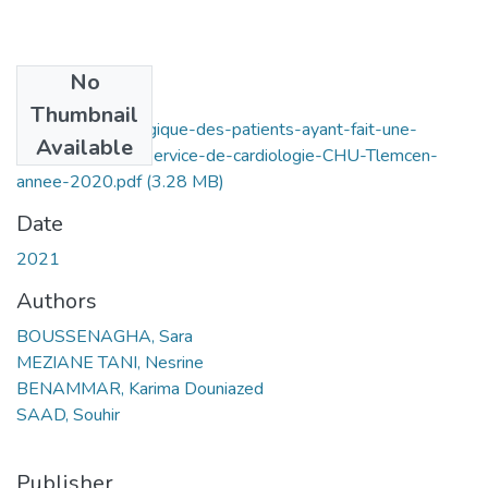
No
Files
Thumbnail
profil-epidemiologique-des-patients-ayant-fait-une-
Available
coronarographie-service-de-cardiologie-CHU-Tlemcen-
annee-2020.pdf
(3.28 MB)
Date
2021
Authors
BOUSSENAGHA, Sara
MEZIANE TANI, Nesrine
BENAMMAR, Karima Douniazed
SAAD, Souhir
Publisher