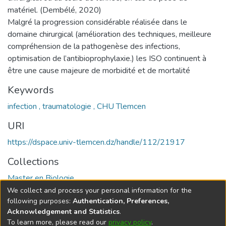
matériel. (Dembélé, 2020)
Malgré la progression considérable réalisée dans le
domaine chirurgical (amélioration des techniques, meilleure
compréhension de la pathogenèse des infections,
optimisation de l’antibioprophylaxie.) les ISO continuent à
être une cause majeure de morbidité et de mortalité
Keywords
infection , traumatologie , CHU Tlemcen
URI
https://dspace.univ-tlemcen.dz/handle/112/21917
Collections
Master en Biologie
We collect and process your personal information for the
Full item page
following purposes:
Authentication, Preferences,
Acknowledgement and Statistics
.
To learn more, please read our
privacy policy
.