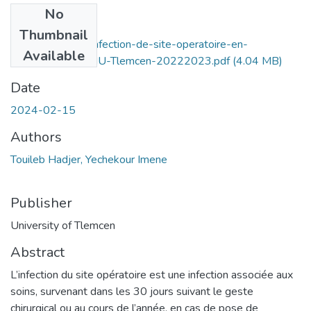
No
Files
Thumbnail
Prevalence-de-l’infection-de-site-operatoire-en-
Available
traumatologie-CHU-Tlemcen-20222023.pdf
(4.04 MB)
Date
2024-02-15
Authors
Touileb Hadjer, Yechekour Imene
Publisher
University of Tlemcen
Abstract
L’infection du site opératoire est une infection associée aux
soins, survenant dans les 30 jours suivant le geste
chirurgical ou au cours de l’année, en cas de pose de