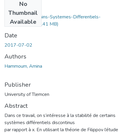
No
Files
Thumbnail
Stabilite-de-Certains-Systemes-Differentiels-
Available
Discontinus.pdf
(2.41 MB)
Date
2017-07-02
Authors
Hammoum, Amina
Publisher
University of Tlemcen
Abstract
Dans ce travail, on s’intéresse à la stabilité de certains
systèmes différentiels discontinus
par rapport à x. En utilisant la théorie de Filippov l’étude