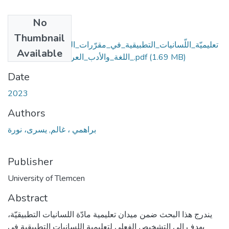
No
Files
Thumbnail
تعليميّة_اللّسانيات_التطبيقية_في_مقرّرات_التعليم_العالي_قسم
Available
(1.69 MB)
_اللغة_والأدب_العربي_جامعة_تلمسان.pdf
Date
2023
Authors
براهمي ، غالم, يسرى، نورة
Publisher
University of Tlemcen
Abstract
يندرج هذا البحث ضمن ميدان تعليمية مادّة اللسانيات التطبيقيّة،
يهدف إلى التشخيص الفعلي لتعليمية اللسانيات التطبيقية في