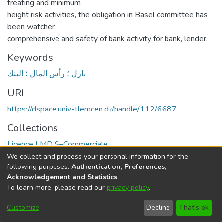
treating and minimum
height risk activities, the obligation in Basel committee has
been watcher
comprehensive and safety of bank activity for bank, lender.
Keywords
بازل ؛ رأس المال ؛ البنك
URI
https://dspace.univ-tlemcen.dz/handle/112/6687
Collections
Licence LMD S–Commerciale
We collect and process your personal information for the
Full item page
following purposes:
Authentication, Preferences,
Acknowledgement and Statistics
.
To learn more, please read our
privacy policy
.
DSpace software
copyright © 2002-2026
LYRASIS
Cookie
Privacy
End User
Send
Customize
Decline
That's ok
settings
policy
Agreement
Feedback