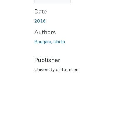
رية.pdf
(2.06 MB)
Date
2016
Authors
Bougara, Nadia
Publisher
University of Tlemcen