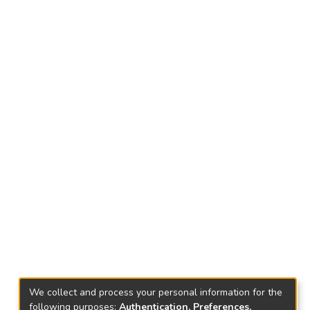
We collect and process your personal information for the
following purposes:
Authentication, Preferences,