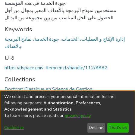
جودة الخدمة في هذه المؤسسة،
مستخدمين نموذج البرمجة بالأهداف المعبر بمجال من أجل
الحصول على الحل المناسب من بين مجموعة من البدائل
Keywords
إدارة الإنتاج و العمليات، الخدمات، جودة الخدمة، نماذج البرمجة
بالأهداف
URI
https://dspace.univ-tlemcen.dz/handle/112/8882
Collections
Doctorat Classique en Science de Gestion
We collect and process your personal information for the
Full item page
following purposes:
Authentication, Preferences,
Acknowledgement and Statistics
.
To learn more, please read our
privacy policy
.
DSpace software
copyright © 2002-2026
LYRASIS
Cookie
Privacy
End User
Send
Customize
Decline
That's ok
settings
policy
Agreement
Feedback