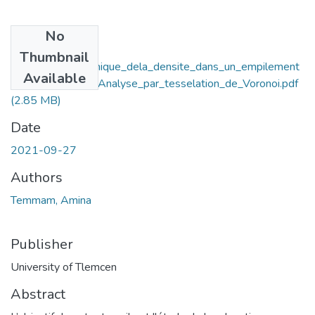
No
Files
Thumbnail
Relaxation_dynamique_dela_densite_dans_un_empilement
Available
_granulaire_vibre_Analyse_par_tesselation_de_Voronoi.pdf
(2.85 MB)
Date
2021-09-27
Authors
Temmam, Amina
Publisher
University of Tlemcen
Abstract