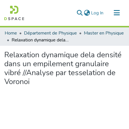
(current)
Log In
Communities & Collections
Home
Département de Physique
Master en Physique
All of DSpace
Relaxation dynamique dela densité dans un empilement granulaire vibré //Analyse par tesselation de Voronoi
Statistics
Relaxation dynamique dela densité
dans un empilement granulaire
vibré //Analyse par tesselation de
Voronoi