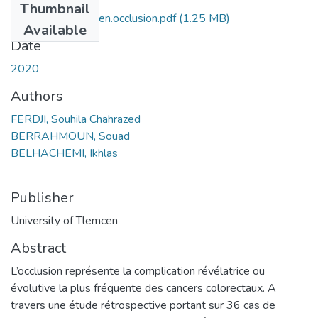
Thumbnail
cancer.des.colons.en.occlusion.pdf
(1.25 MB)
Available
Date
2020
Authors
FERDJI, Souhila Chahrazed
BERRAHMOUN, Souad
BELHACHEMI, Ikhlas
Publisher
University of Tlemcen
Abstract
L’occlusion représente la complication révélatrice ou
évolutive la plus fréquente des cancers colorectaux. A
travers une étude rétrospective portant sur 36 cas de