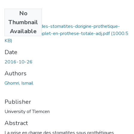
No
Files
Thumbnail
Prise-en-charge-des-stomatites-dorigine-prothetique-
Available
chez-ledente-complet-en-prothese-totale-adj.pdf
(1000.5
KB)
Date
2016-10-26
Authors
Ghomri, Ismail
Publisher
University of Tlemcen
Abstract
La prise en charge des stomatites sous prothétiques