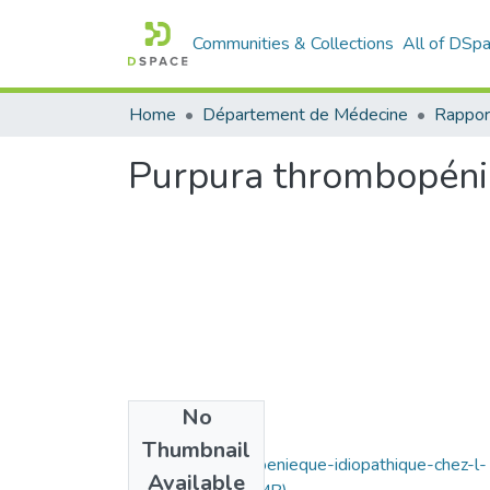
Communities & Collections
All of DSp
Home
Département de Médecine
Rappor
Purpura thrombopéniq
No
Files
Thumbnail
purpura-thrombopenieque-idiopathique-chez-l-
Available