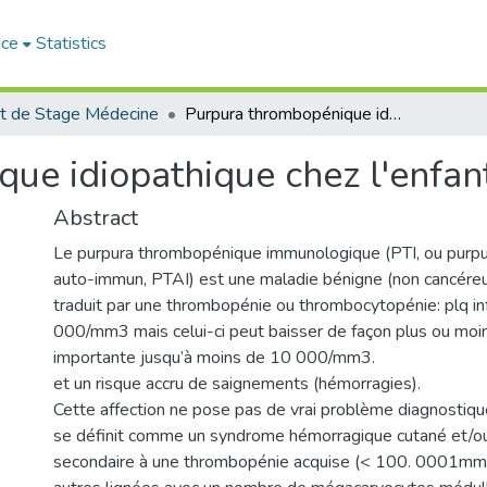
ace
Statistics
t de Stage Médecine
Purpura thrombopénique idiopathique chez l'enfant
ue idiopathique chez l'enfan
Abstract
Le purpura thrombopénique immunologique (PTI, ou purp
auto-immun, PTAI) est une maladie bénigne (non cancéreu
traduit par une thrombopénie ou thrombocytopénie: plq in
000/mm3 mais celui-ci peut baisser de façon plus ou moin
importante jusqu’à moins de 10 000/mm3.
et un risque accru de saignements (hémorragies).
Cette affection ne pose pas de vrai problème diagnostique 
se définit comme un syndrome hémorragique cutané et/
secondaire à une thrombopénie acquise (< 100. 0001mm3