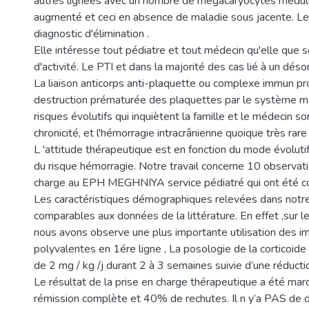
autres lignées avec un nombre de mégacaryocytes médull
augmenté et ceci en absence de maladie sous jacente. Le
diagnostic d'élimination .
Elle intéresse tout pédiatre et tout médecin qu'elle que s
d'activité. Le PTI et dans la majorité des cas lié à un dé
La liaison anticorps anti-plaquette ou complexe immun pr
destruction prématurée des plaquettes par le système m
risques évolutifs qui inquiètent la famille et le médecin so
chronicité, et l'hémorragie intracrânienne quoique très rare
L 'attitude thérapeutique est en fonction du mode évolutif
du risque hémorragie. Notre travail concerne 10 observati
charge au EPH MEGHNIYA service pédiatré qui ont été co
Les caractéristiques démographiques relevées dans notr
comparables aux données de la littérature. En effet ,sur l
nous avons observe une plus importante utilisation des 
polyvalentes en 1ére ligne , La posologie de la corticoide 
de 2 mg / kg /j durant 2 à 3 semaines suivie d’une réducti
Le résultat de la prise en charge thérapeutique a été m
rémission complète et 40% de rechutes. Il n y’a PAS de