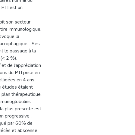
aires normal ou
 PTI est un
oit son secteur
sordre immunologique.
ovoque la
acrophagique. . Ses
nt le passage à la
 (< 2 %).
 et de l'appréciation
ons du PTI prise en
lligées en 4 ans.
e études étaient
e plan thérapeutique,
immunoglobulins
la plus prescrite est
on progressive .
arqué par 60% de
 décès et abscense