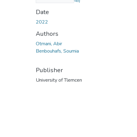
enfant.pdf
(2.47 MB)
Date
2022
Authors
Otmani, Abir
Benbouhafs, Soumia
Publisher
University of Tlemcen