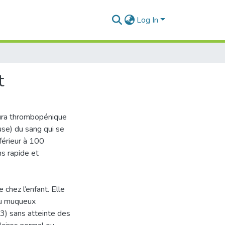
Log In
t
ura thrombopénique
se) du sang qui se
férieur à 100
s rapide et
chez l’enfant. Elle
ou muqueux
) sans atteinte des