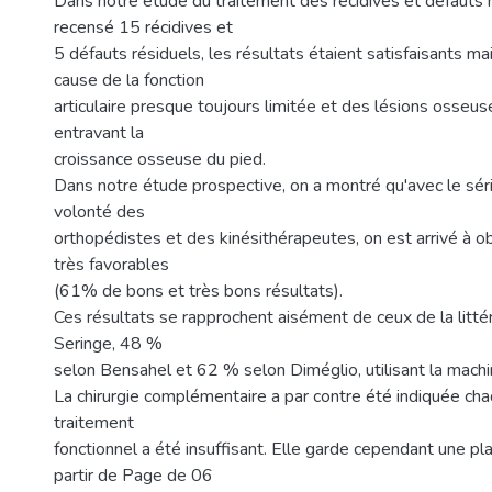
Dans notre étude du traitement des récidives et défauts r
recensé 15 récidives et
5 défauts résiduels, les résultats étaient satisfaisants mai
cause de la fonction
articulaire presque toujours limitée et des lésions osseu
entravant la
croissance osseuse du pied.
Dans notre étude prospective, on a montré qu'avec le sér
volonté des
orthopédistes et des kinésithérapeutes, on est arrivé à ob
très favorables
(61% de bons et très bons résultats).
Ces résultats se rapprochent aisément de ceux de la litt
Seringe, 48 %
selon Bensahel et 62 % selon Diméglio, utilisant la machi
La chirurgie complémentaire a par contre été indiquée cha
traitement
fonctionnel a été insuffisant. Elle garde cependant une pla
partir de Page de 06