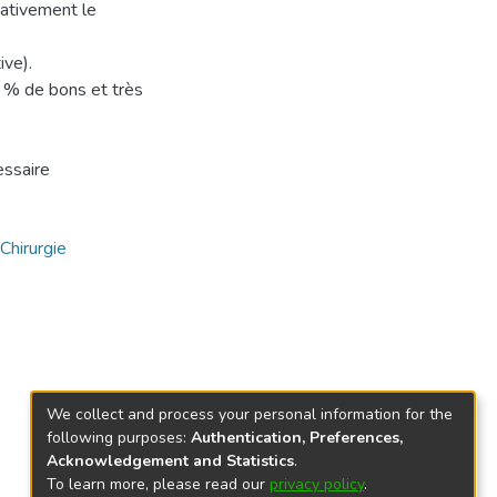
cativement le
ive).
6 % de bons et très
essaire
Chirurgie
We collect and process your personal information for the
following purposes:
Authentication, Preferences,
Acknowledgement and Statistics
.
To learn more, please read our
privacy policy
.