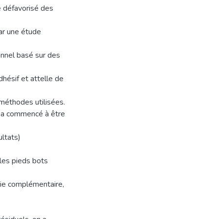
e défavorisé des
ar une étude
ionnel basé sur des
hésif et attelle de
 méthodes utilisées.
l a commencé à être
ltats)
les pieds bots
gie complémentaire,