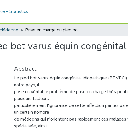
ace
Statistics
Médecine
Prise en charge du pied bot varus équin congénital idiopathique dans l'ouest Algérien
ed bot varus équin congénital
Abstract
Le pied bot varus équin congénital idiopathique (PBVECI)
notre pays, il
pose un véritable problème de prise en charge thérapeuti
plusieurs facteurs,
particulièrement l'ignorance de cette affection par les par
un certain nombre
de médecins qui n'orientent pas rapidement ces malades 
spécialisée, ainsi