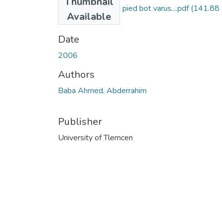
Thumbnail
prise en charge du pied bot varus....pdf
(141.88
Available
MB)
Date
2006
Authors
Baba Ahmed, Abderrahim
Publisher
University of Tlemcen