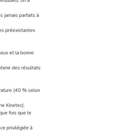
ésiduels, on a
s jamais parfaits à
ses préexistantes
ieux et la bonne
tenir des résultats
érature (40 % selon
ne Kinetec).
que fois que le
ce privilégiée à