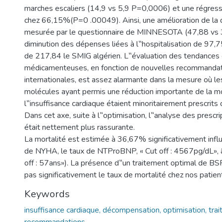
marches escaliers (14,9 vs 5,9 P=0,0006) et une régre
chez 66,15%(P=0 .00049). Ainsi, une amélioration de la q
mesurée par le questionnaire de MINNESOTA (47,88 vs
diminution des dépenses liées à l‟hospitalisation de 97,7
de 217,84 le SMIG algérien. L‟évaluation des tendances 
médicamenteuses, en fonction de nouvelles recommanda
internationales, est assez alarmante dans la mesure où le
molécules ayant permis une réduction importante de la m
l‟insuffisance cardiaque étaient minoritairement prescrits 
Dans cet axe, suite à l‟optimisation, l‟analyse des prescri
était nettement plus rassurante.
La mortalité est estimée à 36,67% significativement infl
de NYHA, le taux de NTProBNP, « Cut off : 4567pg/dL», 
off : 57ans»). La présence d‟un traitement optimal de B
pas significativement le taux de mortalité chez nos patien
Keywords
insuffisance cardiaque, décompensation, optimisation, tra