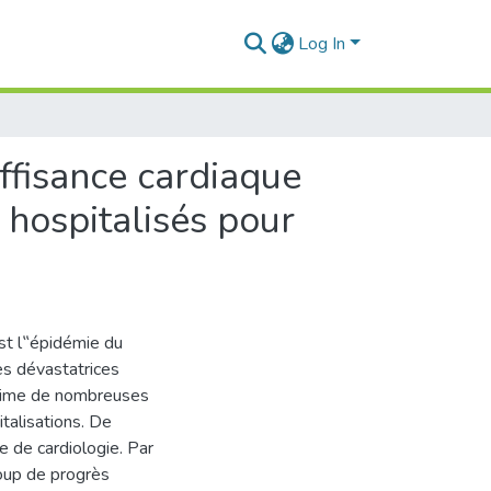
Log In
uffisance cardiaque
 hospitalisés pour
est l‟épidémie du
es dévastatrices
 ultime de nombreuses
talisations. De
ce de cardiologie. Par
oup de progrès