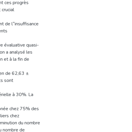
nt ces progrès
 crucial
nt de l‟insuffisance
ents
e évaluative quasi-
on a analysé les
n et à la fin de
yen de 62,63 ±
ts sont
rielle à 30%. La
yspnée chez 75% des
liers chez
diminution du nombre
du nombre de