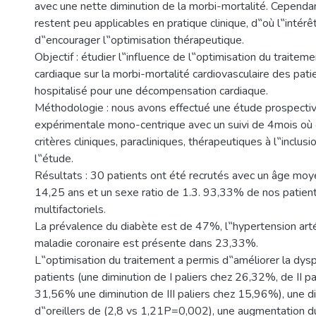
avec une nette diminution de la morbi-mortalité. Cependa
restent peu applicables en pratique clinique, d‟où l‟intérêt
d‟encourager l‟optimisation thérapeutique.
Objectif : étudier l‟influence de l‟optimisation du traiteme
cardiaque sur la morbi-mortalité cardiovasculaire des pati
hospitalisé pour une décompensation cardiaque.
Méthodologie : nous avons effectué une étude prospectiv
expérimentale mono-centrique avec un suivi de 4mois où 
critères cliniques, paracliniques, thérapeutiques à l‟inclusio
l‟étude.
Résultats : 30 patients ont été recrutés avec un âge mo
14,25 ans et un sexe ratio de 1.3. 93,33% de nos patien
multifactoriels.
La prévalence du diabète est de 47%, l‟hypertension arté
maladie coronaire est présente dans 23,33%.
L‟optimisation du traitement a permis d‟améliorer la d
patients (une diminution de I paliers chez 26,32%, de II pa
31,56% une diminution de III paliers chez 15,96%), une 
d‟oreillers de (2,8 vs 1,21P=0,002), une augmentation 