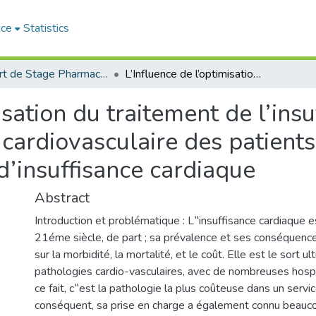
ace
Statistics
Rapport de Stage Pharmacie
L’Influence de l’optimisation du traitement de l’insuffisance cardiaque sur la morbimortalité cardiovasculaire des patients hospitalisés pour une décompensation d’insuffisance cardiaque
isation du traitement de l’ins
 cardiovasculaire des patients
’insuffisance cardiaque
Abstract
Introduction et problématique : L‟insuffisance cardiaque 
21éme siècle, de part ; sa prévalence et ses conséquenc
sur la morbidité, la mortalité, et le coût. Elle est le sort
pathologies cardio-vasculaires, avec de nombreuses hospi
ce fait, c‟est la pathologie la plus coûteuse dans un servi
conséquent, sa prise en charge a également connu beauc