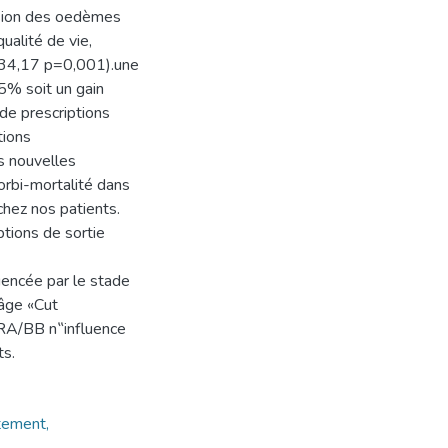
ssion des oedèmes
ualité de vie,
 34,17 p=0,001).une
5% soit un gain
de prescriptions
tions
s nouvelles
orbi-mortalité dans
chez nos patients.
ptions de sortie
uencée par le stade
âge «Cut
SRA/BB n‟influence
ts.
itement,