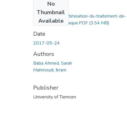
No
Files
Thumbnail
Linfluence-de-loptimisation-du-traitement-de-
Available
linsuffisance-cardiaque.PDF
(3.54 MB)
Date
2017-05-24
Authors
Baba Ahmed, Sarah
Mahmoudi, Ikram
Publisher
University of Tlemcen