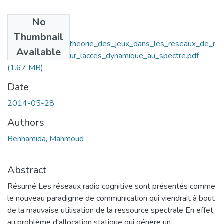
No
Files
Thumbnail
Utilisation_de_la_theorie_des_jeux_dans_les_reseaux_de_r
Available
adio_cognitive_pour_lacces_dynamique_au_spectre.pdf
(1.67 MB)
Date
2014-05-28
Authors
Benhamida, Mahmoud
Abstract
Résumé Les réseaux radio cognitive sont présentés comme
le nouveau paradigme de communication qui viendrait à bout
de la mauvaise utilisation de la ressource spectrale En effet,
au problème d'allocation statique qui génère un