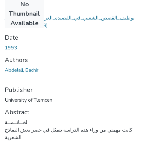
No
Files
Thumbnail
توظيف_القصص_الشعبي_في_القصيدة_العربية_الحديثة_في_الم
Available
(3.78 MB)
شرق.pdf
Date
1993
Authors
Abdelali, Bachir
Publisher
University of Tlemcen
Abstract
الخــاتــمــة
كانت مهمتي من وراء هذه الدراسة تتمثل في حصر بعض النماذج
الشعرية