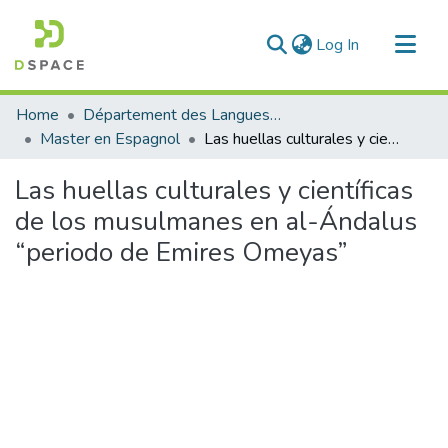
(current)
Log In
Communities & Collections
Home
Département des Langues étrangères
All of DSpace
Master en Espagnol
Las huellas culturales y científicas de los musulmanes en al-Ándalus “periodo de Emires Omeyas”
Statistics
Las huellas culturales y científicas
de los musulmanes en al-Ándalus
“periodo de Emires Omeyas”