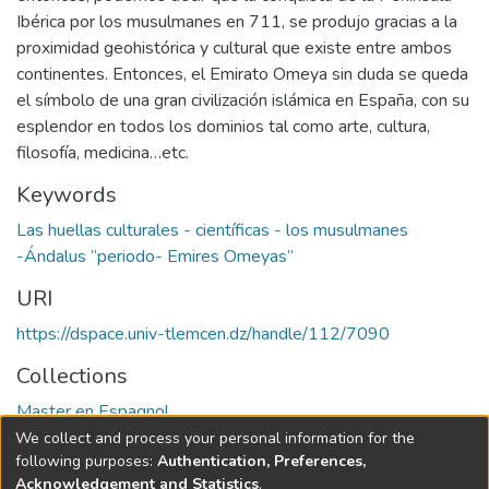
Ibérica por los musulmanes en 711, se produjo gracias a la
proximidad geohistórica y cultural que existe entre ambos
continentes. Entonces, el Emirato Omeya sin duda se queda
el símbolo de una gran civilización islámica en España, con su
esplendor en todos los dominios tal como arte, cultura,
filosofía, medicina…etc.
Keywords
Las huellas culturales - científicas - los musulmanes
-Ándalus “periodo- Emires Omeyas”
URI
https://dspace.univ-tlemcen.dz/handle/112/7090
Collections
Master en Espagnol
We collect and process your personal information for the
Full item page
following purposes:
Authentication, Preferences,
Acknowledgement and Statistics
.