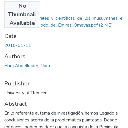
No
Files
Thumbnail
Las_huellas_culturales_y_científicas_de_los_musulmanes_e
Available
n_al_Ándalus_periodo_de_Emires_Omeyas.pdf
(2 MB)
Date
2015-01-11
Authors
Hadj Abdelkader, Nora
Publisher
University of Tlemcen
Abstract
En lo referente al tema de investigación, hemos llegado a
conclusiones acerca de la problemática planteada. Desde
entonces, podemos decir que la conquista de la Península