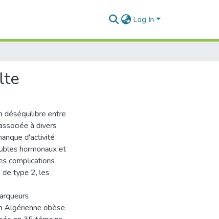
Log In
lte
n déséquilibre entre
associée à divers
manque d'activité
roubles hormonaux et
des complications
 de type 2, les
marqueurs
on Algérienne obèse