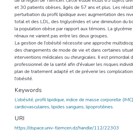
de la région de Tlemcen. Cette étude inclus 65 sujets di
et 30 patients obèses, âgés de 57 ans et plus. Les résul
perturbation du profil lipidique avec augmentation des ni
total et des LDL, des triglycérides et une diminution du b
la population obèse par rapport aux témoins. La glycémie
rénaux ne varient pas entre les deux groupes.
La gestion de l'obésité nécessite une approche multidiscip
des changements de mode de vie et dans certaines situa
interventions médicales ou chirurgicales. Il est primordial 
professionnel de la santé afin d'évaluer les risques individu
plan de traitement adapté et de prévenir les complication
l'obésité.
Keywords
L’obésité, profil lipidique, indice de masse corporelle (IMC
cardiovasculaires, lipides sanguins, lipoprotéines.
URI
https://dspace.univ-tlemcen.dz/handle/112/22303