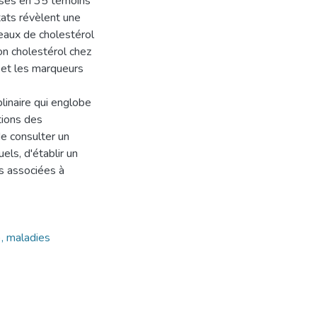
visés en 35 témoins
tats révèlent une
veaux de cholestérol
on cholestérol chez
 et les marqueurs
linaire qui englobe
tions des
de consulter un
els, d'établir un
s associées à
), maladies