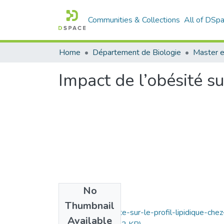
Communities & Collections
All of DSp
Home
Département de Biologie
Master e
Impact de l’obésité sur
No
Files
Thumbnail
Impact-de-lobesite-sur-le-profil-lipidique-chez
Available