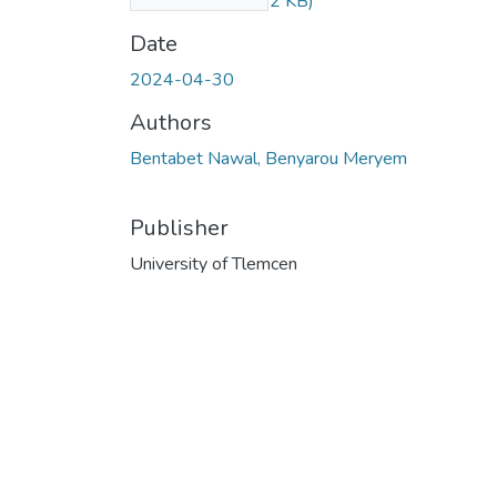
ladulte.pdf
(739.82 KB)
Date
2024-04-30
Authors
Bentabet Nawal, Benyarou Meryem
Publisher
University of Tlemcen