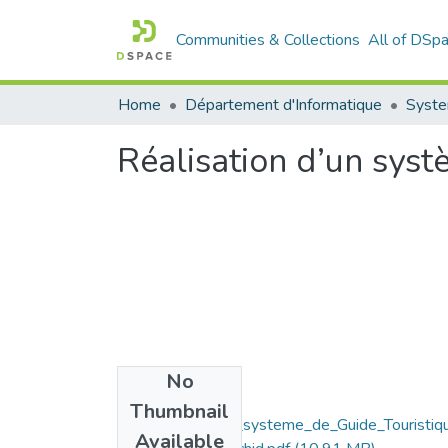
Communities & Collections
All of DSp
Home
Département d'Informatique
Syste
Réalisation d’un syst
No
Files
Thumbnail
Realisation_d_un_systeme_de_Guide_Touristiq
Available