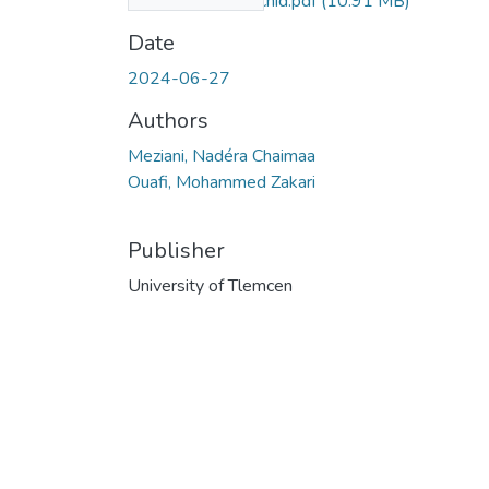
_en_Algerie_Morchid.pdf
(10.91 MB)
Date
2024-06-27
Authors
Meziani, Nadéra Chaimaa
Ouafi, Mohammed Zakari
Publisher
University of Tlemcen