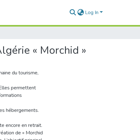
Log In
lgérie « Morchid »
maine du tourisme,
Elles permettent
nformations
t les hébergements.
e encore en retrait.
création de « Morchid