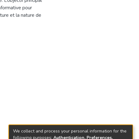
 L’objectif principal
informative pour
lture et la nature de
We collect and process your personal information for the
following purposes:
Authentication, Preferences,