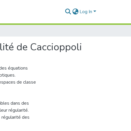
Log In
lité de Caccioppoli
 des équations
ptiques.
 espaces de classe
aibles dans des
eur régularité.
a régularité des