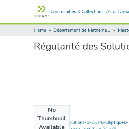
Communities & Collections
All of DSp
Home
Département de Mathématique
Mast
Régularité des Soluti
No
Files
Thumbnail
Regularite-des-Solutions-d-EDPs-Elliptiques-
Available