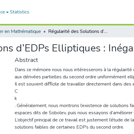
ace
Statistics
er en Mathématique
Régularité des Solutions d’EDPs Elliptiques : Inégalité de Caccioppoli
ons d’EDPs Elliptiques : Inéga
Abstract
Dans ce mémoire nous nous intéresserons à la régularité
aux dérivées partielles du second ordre uniformément elli
Il est souvent diﬃcile de travailler directement dans des
C
k
. Généralement, nous montrons l’existence de solutions f
espaces dits de Sobolev, puis nous essayons d’améliorer l
L’objectif principal de ce travail est justement l’étude de l
solutions faibles de certaines EDPs du second ordre.