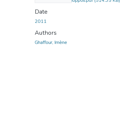
Inegalite-de-Caccioppoli.pdf
(514.35 KB)
Date
2011
Authors
Ghaffour, Imène