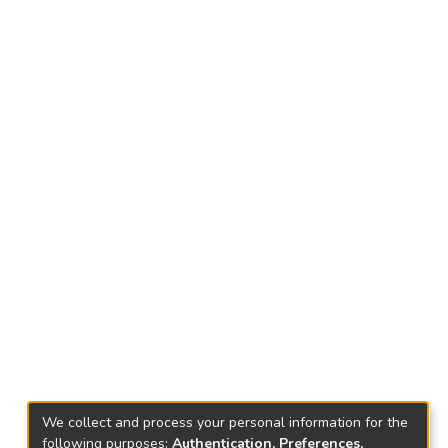
We collect and process your personal information for the
following purposes:
Authentication, Preferences,