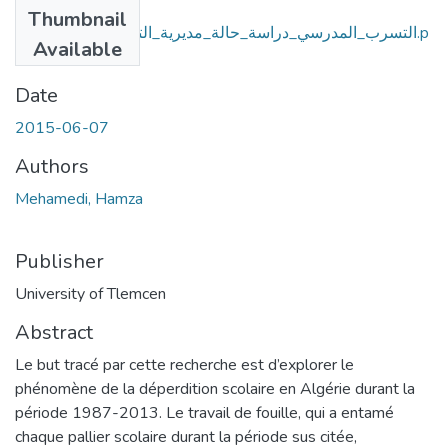
Files
Thumbnail
التسرب_المدرسي_دراسة_حالة_مديرية_التربية_لولاية_النعامة.p
Available
df
(4.11 MB)
Date
2015-06-07
Authors
Mehamedi, Hamza
Publisher
University of Tlemcen
Abstract
Le but tracé par cette recherche est d’explorer le
phénomène de la déperdition scolaire en Algérie durant la
période 1987-2013. Le travail de fouille, qui a entamé
chaque pallier scolaire durant la période sus citée,