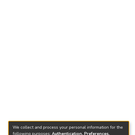
We collect and process your personal information for the
following purposes:
Authentication, Preferences,