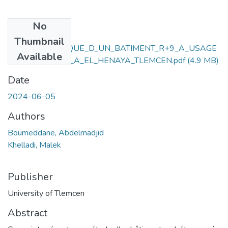
No
Files
Thumbnail
ETUDE_TECHNIQUE_D_UN_BATIMENT_R+9_A_USAGE
Available
_D_HABITATION_A_EL_HENAYA_TLEMCEN.pdf
(4.9 MB)
Date
2024-06-05
Authors
Boumeddane, Abdelmadjid
Khelladi, Malek
Publisher
University of Tlemcen
Abstract