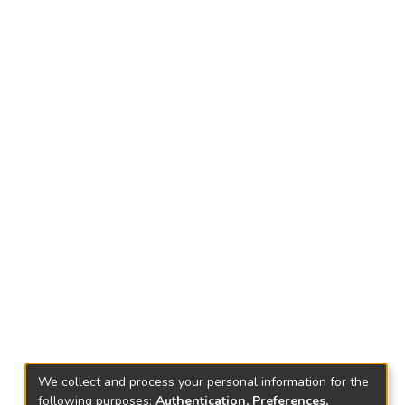
We collect and process your personal information for the
following purposes:
Authentication, Preferences,