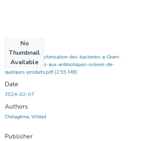
No
Files
Thumbnail
Isolement-et-caracterisation-des-bacteries-a-Gram-
Available
negatif-resistantes-aux-antibiotiques-isolees-de-
quelques-produits.pdf
(2.55 MB)
Date
2024-02-07
Authors
Chelaghma, Widad
Publisher