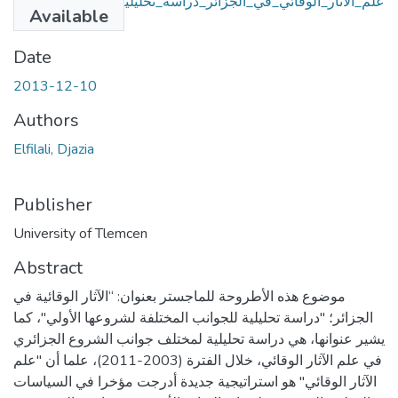
علم_الآثار_الوقائي_في_الجزائر_دراسة_تحليلية_لبوادره_التمهيدية
Available
.pdf
(22.89 MB)
Date
2013-12-10
Authors
Elfilali, Djazia
Publisher
University of Tlemcen
Abstract
موضوع هذه الأطروحة للماجستر بعنوان: “الآثار الوقائية في
الجزائر؛ "دراسة تحليلية للجوانب المختلفة لشروعها الأولي"، كما
يشير عنوانها، هي دراسة تحليلية لمختلف جوانب الشروع الجزائري
في علم الآثار الوقائي، خلال الفترة (2003-2011)، علما أن "علم
الآثار الوقائي" هو استراتيجية جديدة أدرجت مؤخرا في السياسات