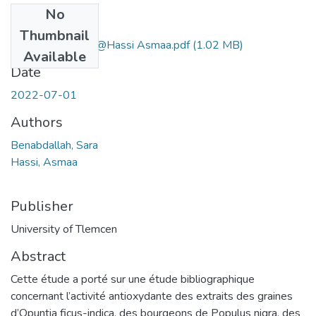
No
Files
Thumbnail
Benabdallah Sara@Hassi Asmaa.pdf
(1.02 MB)
Available
Date
2022-07-01
Authors
Benabdallah, Sara
Hassi, Asmaa
Publisher
University of Tlemcen
Abstract
Cette étude a porté sur une étude bibliographique
concernant l’activité antioxydante des extraits des graines
d’Opuntia ficus-indica, des bourgeons de Populus nigra, des