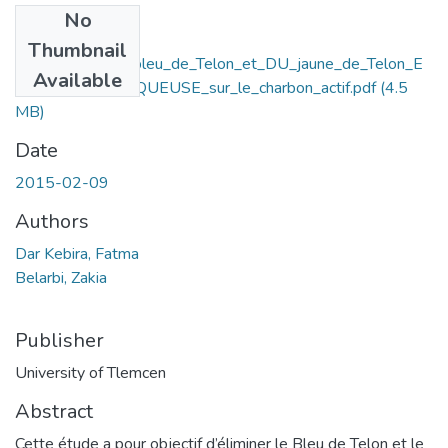
No
Files
Thumbnail
Adsorption_DU_bleu_de_Telon_et_DU_jaune_de_Telon_E
Available
N_SOLUTION_AQUEUSE_sur_le_charbon_actif.pdf
(4.5
MB)
Date
2015-02-09
Authors
Dar Kebira, Fatma
Belarbi, Zakia
Publisher
University of Tlemcen
Abstract
Cette étude a pour objectif d’éliminer le Bleu de Telon et le