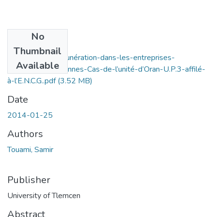
No
Files
Thumbnail
Politique-de-rémunération-dans-les-entreprises-
Available
publiques-Algériennes-Cas-de-l’unité-d’Oran-U.P.3-affilé-
à-l’E.N.C.G..pdf
(3.52 MB)
Date
2014-01-25
Authors
Touami, Samir
Publisher
University of Tlemcen
Abstract