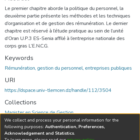
Le premier chapitre aborde la politique du personnel, la
deuxième partie présente les méthodes et les techniques
d’organisation et de gestion des rémunération. Le dernier
chapitre est réservé à l’étude pratique au sein de l’unité
d’Oran U.P.3 ES-Senia affilé à l’entreprise nationale des
corps gras L’E.N.C.G.
Keywords
Rémunération, gestion du personnel, entreprises publiques
URI
https://dspace.univ-tlemcen.dz/handle/112/3504
Collections
Magister en Science de Gestion
We collect and process your personal information for the
Full item page
following purposes:
Authentication, Preferences,
Acknowledgement and Statistics
.
To learn more, please read our
privacy policy
.