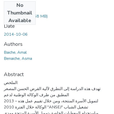
No
Files
Thumbnail
memoire.pdf
(16.68 MB)
Available
Date
2014-10-06
Authors
Baiche, Amal
Benaiche, Asma
Abstract
الملخص:
تھدف ھذه الدراسة إلى التطرق لآلیة القرض الحسن المصغر
المطبق من طرف الوكالة الوطنیة لدعم
2013 – لتمویل الأسرة المنتجة، ومن خلال تقییم عمل ھذه
الوكالة خلال الفترة 2010 "ANSEJ" تشغیل الشباب
وباستخدام المعطیات الخاصة بتمویل الأسرة المنتجة ومدى