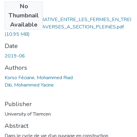
No
Files
Thumbnail
ETUDE_COMPARATIVE_ENTRE_LES_FERMES_EN_TREI
Available
LLIS_ET_LES_TRAVERSES_A_SECTION_PLEINES.pdf
(10.95 MB)
Date
2019-06
Authors
Korso Féciane, Mohammed Riad
Dib, Mohammed Yacine
Publisher
University of Tlemcen
Abstract
Dans le cycle de vie d’un ouvrage en construction