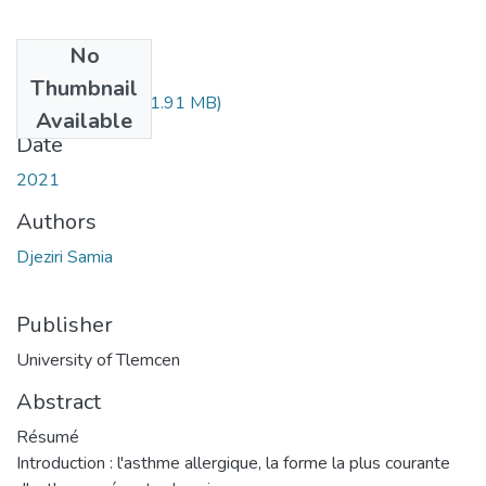
No
Files
Thumbnail
djeziri_samia.pdf
(1.91 MB)
Available
Date
2021
Authors
Djeziri Samia
Publisher
University of Tlemcen
Abstract
Résumé
Introduction : l'asthme allergique, la forme la plus courante