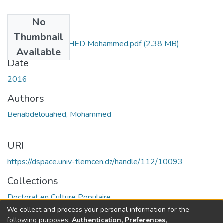
No
Files
Thumbnail
BENABDELOUAHED Mohammed.pdf
(2.38 MB)
Available
Date
2016
Authors
Benabdelouahed, Mohammed
URI
https://dspace.univ-tlemcen.dz/handle/112/10093
Collections
Doctorat en Culture Populaire
We collect and process your personal information for the
Full item page
following purposes:
Authentication, Preferences,